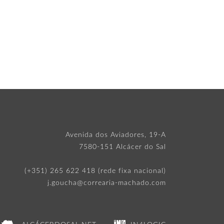
Avenida dos Aviadores, 19-A
7580-151 Alcácer do Sal
(+351) 265 622 418 (rede fixa nacional)
j.goucha@correaria-machado.com