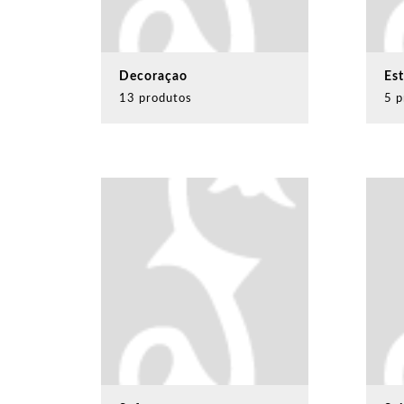
Decoraçao
Est
13 produtos
5 p