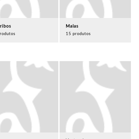
ribos
Malas
rodutos
15 produtos