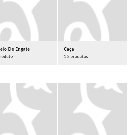
reio De Engate
Caça
roduto
15 produtos