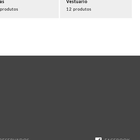
as
Vestuario
 produtos
12 produtos